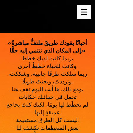
«أحيانًا يقودك طريقٌ ملتفٌّ مباشرةً
إلى المكان الذي تنتمي إليه حقًّا.»
ربما كانت لديك خطط،
وكانت للحياة خططٌ أخرى.
ربما سلكتَ طرقًا جانبية، وشككتَ،
وترددتَ، وبحثتَ طويلًا.
ومع ذلك، ها أنت اليوم تقف هنا،
تحمل في حقائبك حكايات
لم تخطّط لها يومًا، لكنك كنتَ بحاجةٍ
عميقةٍ إليها.
ليست كل الطرق مستقيمة.
بعض المنعطفات تكشف لنا