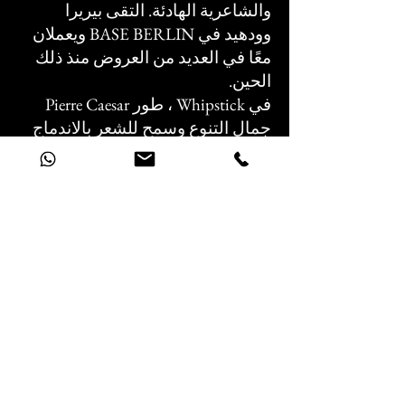
والشاعرية الهادئة. التقى بيريرا
وودهيد في BASE BERLIN ويعملان
معًا في العديد من العروض منذ ذلك
الحين.
في Whipstick ، طور Pierre Caesar
جمال التنوع وسمح للشعر بالاندماج
مع أصوات البيانو الحالمة. يتم دمج
الأجهزة الأسلوبية ، التي لا يمكن أن
تكون أكثر اختلافًا ، في وحدة واحدة.
يعتبر كلا الفنانين معًا في عرض واحد
ضمانًا لمسار جديد تمامًا في مشهد
تشانسون والمتنوع.
إخراج بيير قيصر
وقت اللعب: 90 دقيقة تقريبًا
إنتاج BASE BERLIN. عرضة