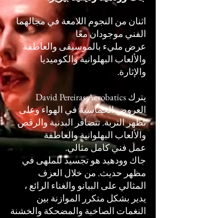
اثنان من النجوم اللامعة في مجالهما
الفني موجودان معًا
عرض مليء بالموسيقى والعاطفة
والألعاب البهلوانية والكوميديا
والإثارة.
يترك David Pereiras Acrobatics
العروض الحماسية في الهواء وعلى
تظهر التربة. تتضافر البدنية والرقص
والألعاب البهلوانية والعاطفة
عمل فني كامل مثالي.
جاك وودهيد هو تجسيد للملهى في
مظهر حديث. من خلال العزف
المثالي على البيانو والغناء الرائع ،
يدير بشكل متكرر الموازنة بين
النغمات الصاخبة والمضحكة والخشنة